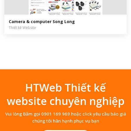
Camera & computer Song Long
Thiết kế Website
HTWeb Thiết kế
website chuyên nghiệp
Vui lòng Bấm gọi 0901 169 969 hoặc click yêu cầu báo giá
chúng tôi hân hạnh phục vụ bạn