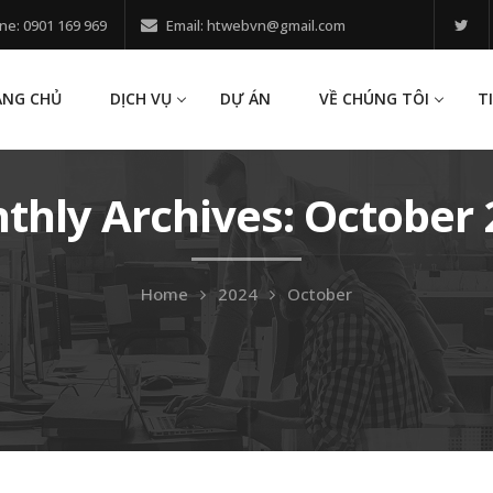
ne: 0901 169 969
Email: htwebvn@gmail.com
ANG CHỦ
DỊCH VỤ
DỰ ÁN
VỀ CHÚNG TÔI
T
thly Archives: October 
Home
2024
October