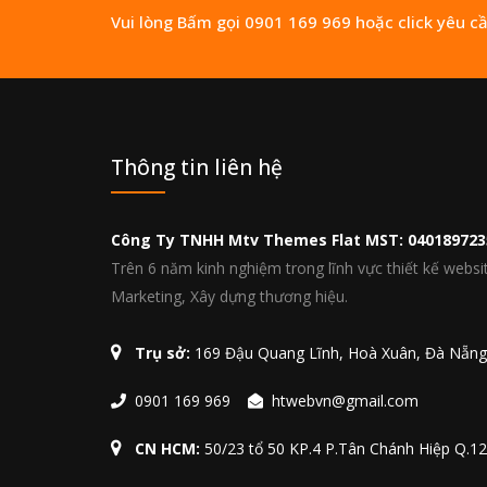
Vui lòng Bấm gọi 0901 169 969 hoặc click yêu c
Thông tin liên hệ
Công Ty TNHH Mtv Themes Flat MST: 040189723
Trên 6 năm kinh nghiệm trong lĩnh vực thiết kế websi
Marketing, Xây dựng thương hiệu.
Trụ sở:
169 Đậu Quang Lĩnh, Hoà Xuân, Đà Nẵng
0901 169 969
htwebvn@gmail.com
CN HCM:
50/23 tổ 50 KP.4 P.Tân Chánh Hiệp Q.12