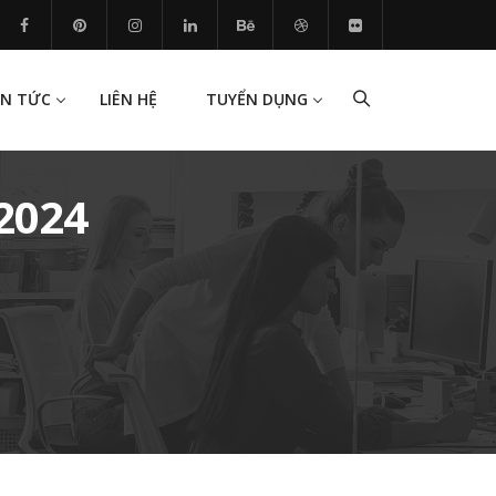
IN TỨC
LIÊN HỆ
TUYỂN DỤNG
2024