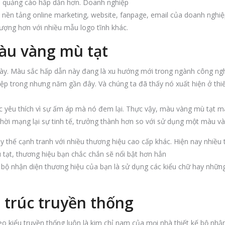
ọi quảng cáo hấp dẫn hơn. Doanh nghiệp
 nền tảng online marketing, website, fanpage, email của doanh nghi
ượng hơn với nhiều mẫu logo tĩnh khác.
màu vàng mù tạt
này. Màu sắc hấp dẫn này đang là xu hướng mới trong ngành công ng
iệp trong nhưng năm gần đây. Và chúng ta đã thấy nó xuất hiện ở thiế
c yêu thích vì sự ấm áp mà nó đem lại. Thực vậy, màu vàng mù tạt 
hời mạng lại sự tinh tế, trưởng thành hơn so với sử dụng một màu v
y thế cạnh tranh với nhiều thương hiệu cao cấp khác. Hiện nay nhiều
ạt, thương hiệu bạn chắc chắn sẽ nổi bật hơn hẳn
bộ nhận diện thương hiệu của bạn là sử dụng các kiểu chữ hay những
 trúc truyền thống
eo kiểu truyền thống luôn là kim chỉ nam của mọi nhà thiết kế bộ nhậ