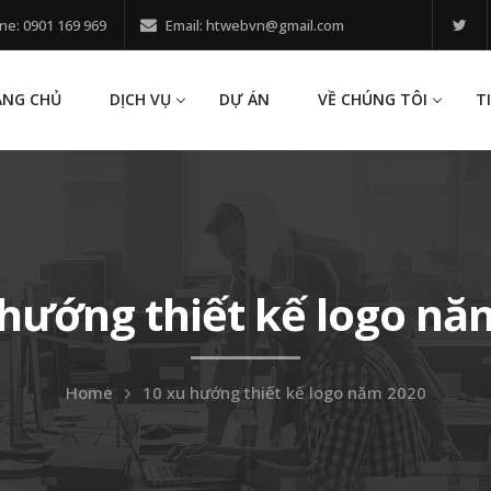
ne: 0901 169 969
Email: htwebvn@gmail.com
ANG CHỦ
DỊCH VỤ
DỰ ÁN
VỀ CHÚNG TÔI
T
 hướng thiết kế logo nă
Home
10 xu hướng thiết kế logo năm 2020