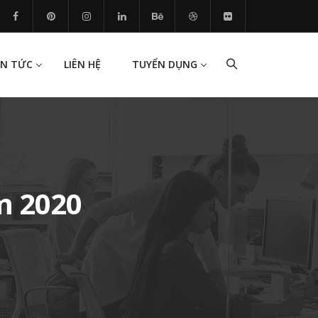
IN TỨC
LIÊN HỆ
TUYỂN DỤNG
m 2020