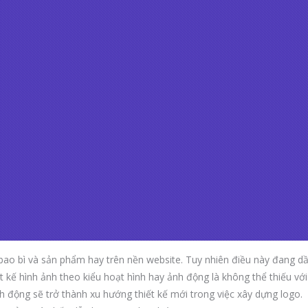
 bao bì và sản phẩm hay trên nền website. Tuy nhiên điều này đang d
 kế hình ảnh theo kiểu hoạt hình hay ảnh động là không thể thiếu với
h động sẽ trở thành xu hướng thiết kế mới trong việc xây dựng logo.