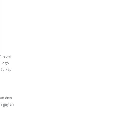
kèm với
u logo
sắp xếp
hận diện
h gây ấn